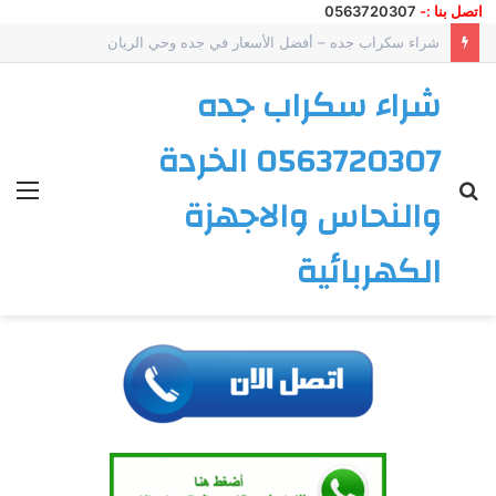
اتصل بنا
:-
0563720307
شراء سكراب جده – أفضل الأسعار في جده وحي الريان
شراء سكراب جده
0563720307 الخردة
بحث
الق
والنحاس والاجهزة
عن
الكهربائية