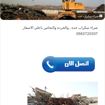
شراء سكراب جده
شراء سكراب جدة , والخردة والنحاس باعلي الاسعار
0563720307