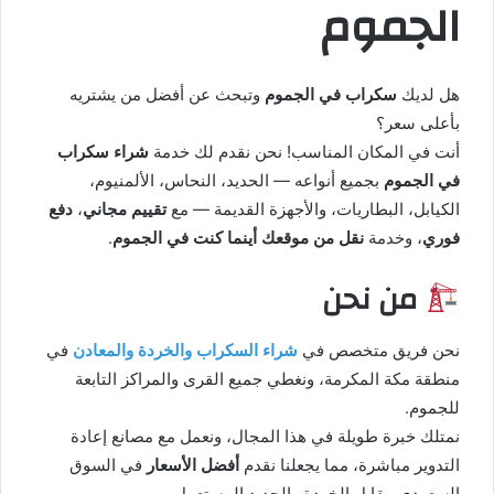
الجموم
هل لديك
سكراب في الجموم
وتبحث عن أفضل من يشتريه
بأعلى سعر؟
أنت في المكان المناسب! نحن نقدم لك خدمة
شراء سكراب
في الجموم
بجميع أنواعه — الحديد، النحاس، الألمنيوم،
الكيابل، البطاريات، والأجهزة القديمة — مع
تقييم مجاني
،
دفع
فوري
، وخدمة
نقل من موقعك أينما كنت في الجموم
.
من نحن
نحن فريق متخصص في
شراء السكراب والخردة والمعادن
في
منطقة مكة المكرمة، ونغطي جميع القرى والمراكز التابعة
للجموم.
نمتلك خبرة طويلة في هذا المجال، ونعمل مع مصانع إعادة
التدوير مباشرة، مما يجعلنا نقدم
أفضل الأسعار
في السوق
السعودي مقابل الخردة والحديد المستعمل.