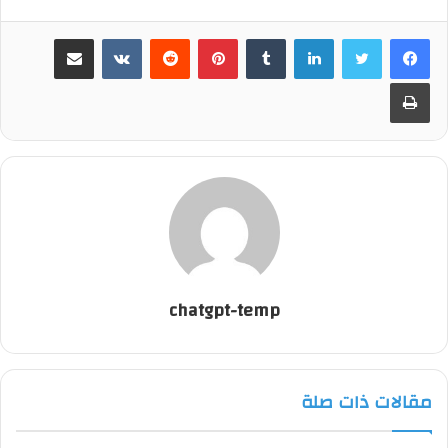
لينكدإن
بينتيريست
مشاركة عبر البريد
طباعة
chatgpt-temp
مقالات ذات صلة