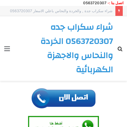
اتصل بنا
:-
0563720307
شراء سكراب بجدة – أعلى الأسعار للخردة وشراء أثاث مستعمل ومكيفات
شراء سكراب جده
0563720307 الخردة
بحث
الق
والنحاس والاجهزة
عن
الكهربائية